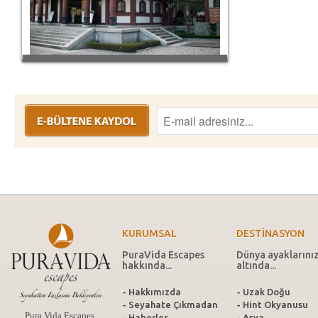
KURUMSAL
DESTİNASYON
PuraVida Escapes
Dünya ayaklarını
hakkında...
altında...
- Hakkımızda
- Uzak Doğu
- Seyahate Çıkmadan
- Hint Okyanusu
Pura Vida Escapes,
- Haberler
- Asya