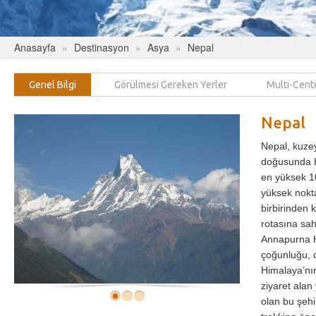
Anasayfa
Destinasyon
Asya
Nepal
Genel Bilgi
Görülmesi Gereken Yerler
Multi-Cent
Nepal
Nepal, kuzey
doğusunda Hi
en yüksek 1
yüksek nokt
birbirinden 
rotasına sah
Annapurna H
çoğunluğu, 
Himalaya’nı
ziyaret ala
olan bu şeh