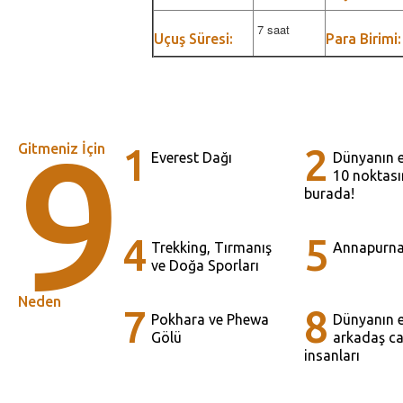
7 saat
Uçuş Süresi:
Para Birimi:
9
Gitmeniz İçin
1
2
Everest Dağı
Dünyanın 
10 noktası
burada!
4
5
Trekking, Tırmanış
Annapurna 
ve Doğa Sporları
Neden
7
8
Pokhara ve Phewa
Dünyanın 
Gölü
arkadaş ca
insanları