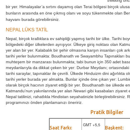
trekking önc
bir yer. Himalayalar’a sırtını dayamış olan Terai bölgesi birçok ulus
bunların arasında en öne çıkmış olanı ve soyu tükenmekte olan Ben
hayvanı burada görebilirsiniz.
NEPAL LÜKS TATİL
Nepal, birçok krallıklara ev sahipliği yapmış tarihi bir ülke. Tarihi
bölgedeki diğer ülkelerden ayrışıyor. Ülkeye giriş noktası olan K
yer alan bir yer. Kalabalık bir şehir olmasına karşın insanları çok a
tarihi yerler bulunmakta: Boudhanath ve Swayambhu Tapınakları bu
muhteşem bir manzarası bulunmakta; tabi bunun için 350 adet ba
meydanlarıyla da dikkat çeken bir yer: Durbar Meydanı; ortasındaki 
tarihi saraylar, tapınaklar ile çevrili. Ülkede Hinduizm dini ağırlıkta
tarihi yerler burada yer almakta. Bunlar içinde öne çıkan yer: Lumbi
olarak birçok hacının ziyaret ettiği bir yer. Boudhanath ise ülkede e
Katmandu’nun yakınlarında yer alan Newari gibi kasabaları ziyaret e
Nepal tatilinizi, rahatlıkla Hindistan seyahatinizle birleştirebilirsiniz. 
programınızı önden planlamanızı öneririz.
Pratik Bilgiler
GMT +5,5
Saat Farkı:
Başkent: