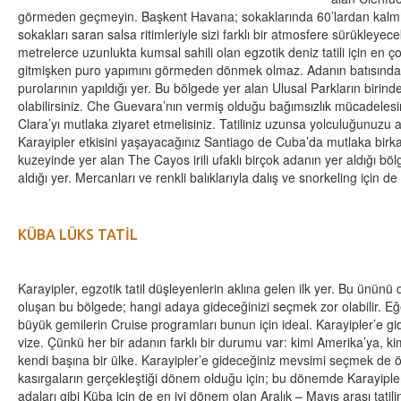
görmeden geçmeyin. Başkent Havana; sokaklarında 60’lardan kalmış
sokakları saran salsa ritimleriyle sizi farklı bir atmosfere sürükleye
metrelerce uzunlukta kumsal sahili olan egzotik deniz tatili için en ç
gitmişken puro yapımını görmeden dönmek olmaz. Adanın batısında y
purolarının yapıldığı yer. Bu bölgede yer alan Ulusal Parkların birind
olabilirsiniz. Che Guevara’nın vermiş olduğu bağımsızlık mücadelesini
Clara’yı mutlaka ziyaret etmelisiniz. Tatiliniz uzunsa yolculuğunuzu 
Karayipler etkisini yaşayacağınız Santiago de Cuba’da mutlaka birk
kuzeyinde yer alan The Cayos irili ufaklı birçok adanın yer aldığı böl
aldığı yer. Mercanları ve renkli balıklarıyla dalış ve snorkeling için de
KÜBA LÜKS TATİL
Karayipler, egzotik tatil düşleyenlerin aklına gelen ilk yer. Bu ünün
oluşan bu bölgede; hangi adaya gideceğinizi seçmek zor olabilir. Eğ
büyük gemilerin Cruise programları bunun için ideal. Karayipler’e g
vize. Çünkü her bir adanın farklı bir durumu var: kimi Amerika’ya, ki
kendi başına bir ülke. Karayipler’e gideceğiniz mevsimi seçmek de ön
kasırgaların gerçekleştiği dönem olduğu için; bu dönemde Karayipler
adaları gibi Küba için de en iyi dönem olan Aralık – Mayıs arası tatil