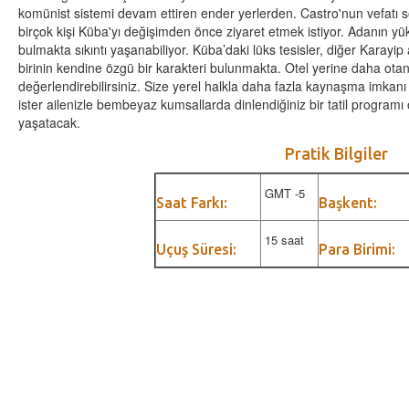
komünist sistemi devam ettiren ender yerlerden. Castro'nun vefatı 
birçok kişi Küba'yı değişimden önce ziyaret etmek istiyor. Adanın 
bulmakta sıkıntı yaşanabiliyor. Küba’daki lüks tesisler, diğer Karayip
birinin kendine özgü bir karakteri bulunmakta. Otel yerine daha ota
değerlendirebilirsiniz. Size yerel halkla daha fazla kaynaşma imkanı 
ister ailenizle bembeyaz kumsallarda dinlendiğiniz bir tatil programı 
yaşatacak.
Pratik Bilgiler
GMT -5
Saat Farkı:
Başkent:
15 saat
Uçuş Süresi:
Para Birimi: