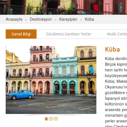
Anasayfa
Destinasyon
Karayipler
Küba
Genel Bilgi
Görülmesi Gereken Yerler
Multi-Cent
Küba
Küba denilin
Birçok kişin
hem tarihi he
büyüleyecek 
Küba; Meksik
Okyanusu’nun
güzelliklere
İspanyol söm
kültürünün i
arasında yer
mimarisini 
yerler arası
alan Cienfue