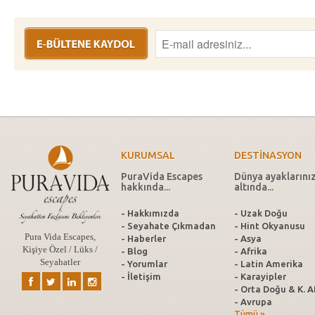
KURUMSAL
DESTİNASYON
PuraVida Escapes
Dünya ayaklarını
hakkında...
altında...
- Hakkımızda
- Uzak Doğu
- Seyahate Çıkmadan
- Hint Okyanusu
Pura Vida Escapes,
- Haberler
- Asya
Kişiye Özel / Lüks /
- Blog
- Afrika
Seyahatler
- Yorumlar
- Latin Amerika
- İletişim
- Karayipler
- Orta Doğu & K. A
- Avrupa
Tümü »