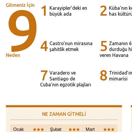
9
Gitmeniz İçin
1
2
Karayipler’deki en
Küba’nın k
büyük ada
has kültür
4
5
Castro'nun mirasına
Zamanın 6
şahitlik etmek
durduğu hi
Neden
veren Havana
7
8
Varadero ve
Trinidad’ı
Santiago de
mimarisi
Cuba’nın egzotik plajları
NE ZAMAN GİTMELİ
Ocak
Şubat
Mart