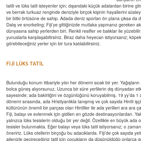
tatili ve lüks tatil isteyenler için; dışarıdaki küçük adalardan birine g
ve berrak turkuaz renginde deniziyle birçok kişinin hayallerini süsley
bir bitki örtüsüne de sahip. Adada deniz sporları ön plana çıksa da d
Dalış ve snorkeling; Fiji’ye gittiğinizde mutlaka yapmanız gereken ak
dünyasına sahip yerlerden biri. Renkli resifler ve balıklar ile yüzebi
yunuslarla karşılaşabilirsiniz. Biraz daha heyecan istiyorsanız; köpek
görebileceğiniz yerler için bir tura katılabilirsiniz.
FİJİ LÜKS TATİL
Bulunduğu konum itibariyle yılın her dönemi sıcak bir yer. Yağışların
bolca güneş alıyorsunuz. Uzunca bir süre yerlilerin dış dünyadan et
sayesinde; ada bakirliğini ve özgünlüğünü koruyabilmiş. 19 yy’da 1 
dönemi sırasında, ada Hristiyanlıkla tanışmış ve çok sayıda Hintli i
kültürünün önemli bir parçası olan Hintliler ile ada yerlileri ara ara 
Fiji, balayı ve evlenmek için gidilen en gözde destinasyonlardan. Yak
yalnızca lüks tesislerin olduğu bir yer değil. Özellikle en büyük ada o
tesisler bulunmakta. Eğer balayı veya lüks tatil istiyorsanız; o zama
öneririz. Lüks otellerin birçoğu bu adacıklarda. Fiji’de çok sayıda y
ailenizle geçireceğiniz tatil için çocukların da düşünüldüğü onlarca g