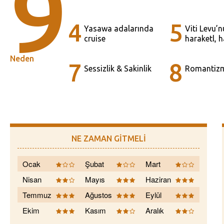
9
4
5
Yasawa adalarında
Viti Levu’
cruise
haraketl, h
Neden
7
8
Sessizlik & Sakinlik
Romantiz
NE ZAMAN GİTMELİ
Ocak
Şubat
Mart
Nisan
Mayıs
Haziran
Temmuz
Ağustos
Eylül
Ekim
Kasım
Aralık