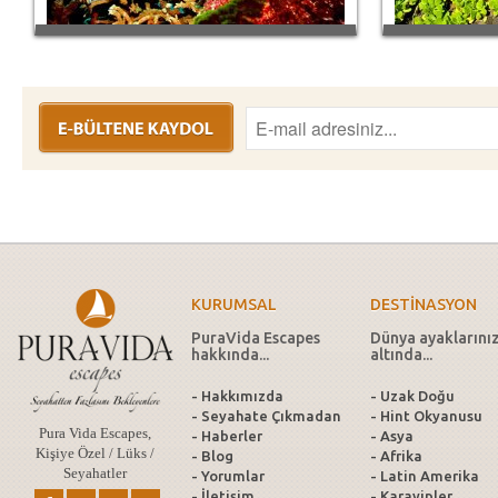
KURUMSAL
DESTİNASYON
PuraVida Escapes
Dünya ayaklarını
hakkında...
altında...
- Hakkımızda
- Uzak Doğu
- Seyahate Çıkmadan
- Hint Okyanusu
Pura Vida Escapes,
- Haberler
- Asya
Kişiye Özel / Lüks /
- Blog
- Afrika
Seyahatler
- Yorumlar
- Latin Amerika
- İletişim
- Karayipler