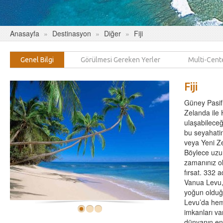
Anasayfa
Destinasyon
Diğer
Fiji
Genel Bilgi
Görülmesi Gereken Yerler
Multi-Cent
Fiji
Güney Pasifi
Zelanda ile 
ulaşabileceğ
bu seyahatin
veya Yeni Ze
Böylece uzu
zamanınız olu
fırsat. 332 
Vanua Levu,
yoğun olduğu
Levu’da hem
imkanları var
dünyanın en 