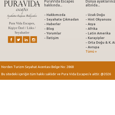
PuraVida Escapes
Dünya ayaklarını
hakkında...
altında...
- Hakkımızda
- Uzak Doğu
- Seyahate Çıkmadan
- Hint Okyanusu
Pura Vida Escapes,
- Haberler
- Asya
Kişiye Özel / Lüks /
- Blog
- Afrika
Seyahatler
- Yorumlar
- Latin Amerika
- İletişim
- Karayipler
- Orta Doğu & K. A
- Avrupa
Tümü »
Norden Turizm Seyahat Acentası Belge No: 2868
Bu sitedeki içeriğin tüm hakkı saklıdır ve Pura Vida Escapes’e aittir. @2026