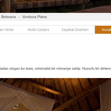
Botsvana
Vumbura Plains
en Yerler
Multi-Centers
Seyahat Önerileri
Konak
dan oluşan bu tesis, minimalist bir mimariye sahip. Huzurlu bir dinle