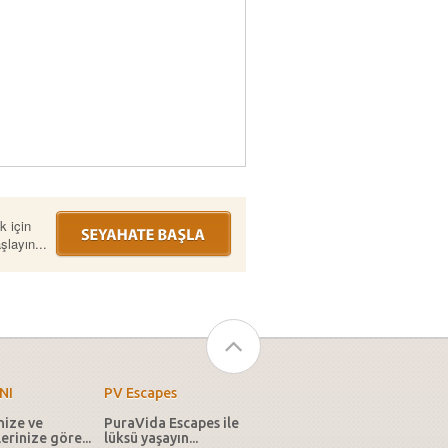
k için
layın...
NI
PV Escapes
nize ve
PuraVida Escapes ile
erinize göre...
lüksü yaşayın...