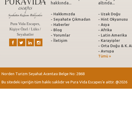
hakkında...
altında...
- Hakkımızda
- Uzak Doğu
- Seyahate Çıkmadan
- Hint Okyanusu
Pura Vida Escapes,
- Haberler
- Asya
Kişiye Özel / Lüks /
- Blog
- Afrika
Seyahatler
- Yorumlar
- Latin Amerika
- İletişim
- Karayipler
- Orta Doğu & K. A
- Avrupa
Tümü »
Norden Turizm Seyahat Acentası Belge No: 2868
Bu sitedeki içeriğin tüm hakkı saklıdır ve Pura Vida Escapes’e aittir. @2026