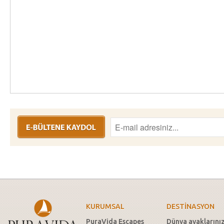
KURUMSAL
DESTİNASYON
PuraVida Escapes
Dünya ayaklarını