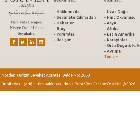
hakkında...
altında...
- Hakkımızda
- Uzak Doğu
- Seyahate Çıkmadan
- Hint Okyanusu
Pura Vida Escapes,
- Haberler
- Asya
Kişiye Özel / Lüks /
- Blog
- Afrika
Seyahatler
- Yorumlar
- Latin Amerika
- İletişim
- Karayipler
- Orta Doğu & K. A
- Avrupa
Tümü »
Norden Turizm Seyahat Acentası Belge No: 2868
Bu sitedeki içeriğin tüm hakkı saklıdır ve Pura Vida Escapes’e aittir. @2026