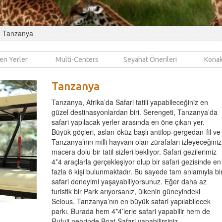
Tanzanya
en Yerler
Multi-Centers
Seyahat Önerileri
Konak
Tanzanya
Tanzanya, Afrika’da Safari tatili yapabileceğiniz en
güzel destinasyonlardan biri. Serengeti, Tanzanya’da
safari yapılacak yerler arasında en öne çıkan yer.
Büyük göçleri, aslan-öküz başlı antilop-gergedan-fil ve
Tanzanya’nın milli hayvanı olan zürafaları izleyeceğiniz
macera dolu bir tatil sizleri bekliyor. Safari gezilerimiz
4*4 araçlarla gerçekleşiyor olup bir safari gezisinde en
fazla 6 kişi bulunmaktadır. Bu sayede tam anlamıyla bi
safari deneyimi yaşayabiliyorsunuz. Eğer daha az
turistik bir Park arıyorsanız, ülkenin güneyindeki
Selous, Tanzanya’nın en büyük safari yapılabilecek
parkı. Burada hem 4*4’lerle safari yapabilir hem de
Rufuji nehrinde Boat Safari yapabilirsiniz.