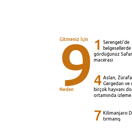
9
Gitmeniz İçin
1
Serengeti’de
belgesellerde
gördüğünüz Safar
macerası
4
Aslan, Zürafa,
Gergedan ve
Neden
birçok hayvanı do
ortamında izleme
7
Kilimanjaro D
tırmanış