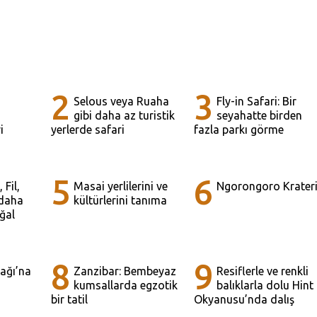
2
3
Selous veya Ruaha
Fly-in Safari: Bir
gibi daha az turistik
seyahatte birden
i
yerlerde safari
fazla parkı görme
5
6
 Fil,
Masai yerlilerini ve
Ngorongoro Krater
 daha
kültürlerini tanıma
ğal
8
9
ağı’na
Zanzibar: Bembeyaz
Resiflerle ve renkli
kumsallarda egzotik
balıklarla dolu Hint
bir tatil
Okyanusu’nda dalış