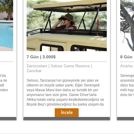
7 Gün | 3.000$
8 Gün 
Darüsselam | Selous Game Reserve |
Arusha 
Zanzibar
r'da
Serenget
a ile
Selous, Tanzanya’nın güneyinde yer alan ve
arasında
til
ülkenin en büyük safari parkı. Eğer Serengeti
öküz baş
rinden
veya Masai Mara’dan daha az turistik bir yer
milli ha
arıyorsanız tam size göre. Game Drive’larla
dolu bir t
Afrika’ndaki vahşi yaşamı keşfedebileceğiniz ve
Büyük Beş’i görebileceğiniz bu parka ulaşım da
çok rahat.
İncele