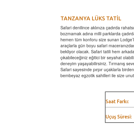
TANZANYA LÜKS TATİL
Safari denilince aklınıza çadırda rahat
bozmamak adına milli parklarda çadırd
hemen tüm konforu size sunan Lodge’la
araçlarla gün boyu safari maceranızda
bekliyor olacak. Safari tatili hem arkad
çıkabileceğiniz eğitici bir seyahat olabil
deneyim yaşayabilirsiniz. Tırmanış seve
Safari sayesinde pırpır uçaklarla birden
bembeyaz egzotik sahilleri ile size unut
Saat Farkı:
Uçuş Süresi: