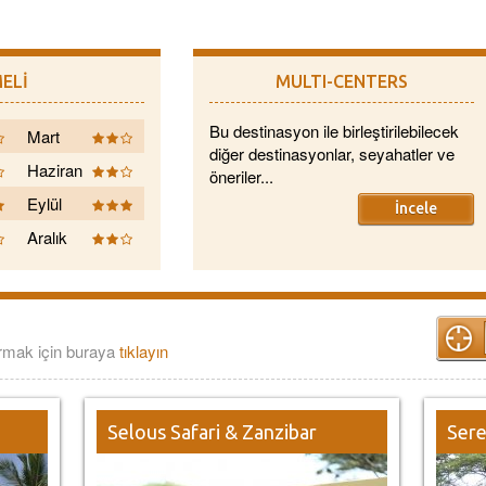
ELİ
MULTI-CENTERS
Bu destinasyon ile birleştirilebilecek
Mart
diğer destinasyonlar, seyahatler ve
Haziran
öneriler...
Eylül
İncele
Aralık
urmak için buraya
tıklayın
Selous Safari & Zanzibar
Sere