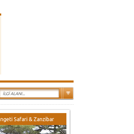
İLGİ ALANI...
ngeti Safari & Zanzibar