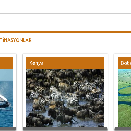
STİNASYONLAR
Kenya
Bot