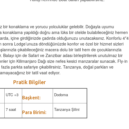
sız bir konaklama ve yorucu yolculuklar gelebilir. Doğayla uyumu
a konaklama yapıldığı doğru ama lüks bir otelde bulabileceğiniz hemen
rda, içine girdiğinizde çadırda olduğunuzu unutacaksınız. Konforlu 4*4
n sonra Lodge’unuza döndüğünüzde konfor ve özel bir hizmet sizleri
aşlarınızla çıkabileceğiniz macera dolu bir tatil hem de çocuklarınızla
ir. Balayı için de Safari ve Zanzibar adası birleştirilerek unutulmaz bir
nler için Kilimanjaro Dağı size nefes kesici manzaralar sunacak. Fly-in
 fazla parkta safariye çıkabilirsiniz. Tanzanya, doğal parkları ve
amayacağınız bir tatil vaat ediyor.
Pratik Bilgiler
UTC +3
Dodoma
Başkent:
7 saat
Tanzanya Şilini
Para Birimi: