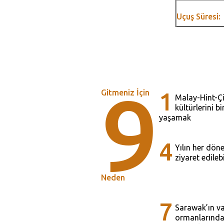
Uçuş Süresi:
9
Gitmeniz İçin
1
Malay-Hint-Ç
kültürlerini b
yaşamak
4
Yılın her dön
ziyaret edilebi
Neden
7
Sarawak’ın va
ormanlarınd