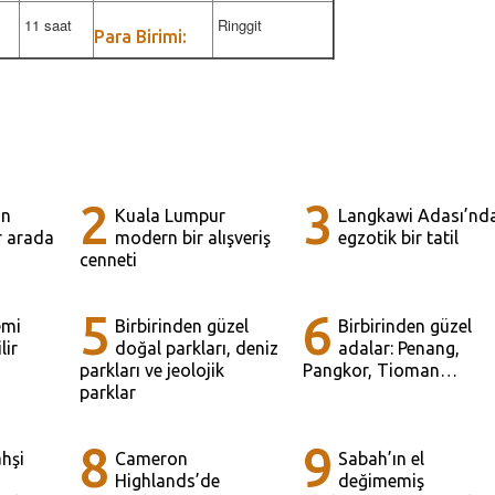
11 saat
Ringgit
Para Birimi:
2
3
in
Kuala Lumpur
Langkawi Adası’nd
ir arada
modern bir alışveriş
egzotik bir tatil
cenneti
5
6
emi
Birbirinden güzel
Birbirinden güzel
lir
doğal parkları, deniz
adalar: Penang,
parkları ve jeolojik
Pangkor, Tioman…
parklar
8
9
hşi
Cameron
Sabah’ın el
a
Highlands’de
değimemiş