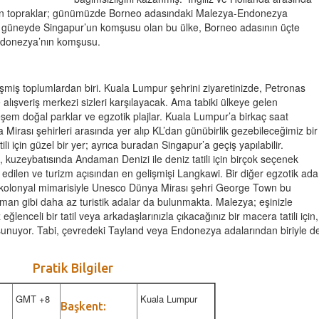
len topraklar; günümüzde Borneo adasındaki Malezya-Endonezya
nd, güneyde Singapur’un komşusu olan bu ülke, Borneo adasının üçte
Endonezya’nın komşusu.
miş toplumlardan biri. Kuala Lumpur şehrini ziyaretinizde, Petronas
e alışveriş merkezi sizleri karşılayacak. Ama tabiki ülkeye gelen
teşem doğal parklar ve egzotik plajlar. Kuala Lumpur’a birkaç saat
Mirası şehirleri arasında yer alıp KL’dan günübirlik gezebileceğimiz bir
li için güzel bir yer; ayrıca buradan Singapur’a geçiş yapılabilir.
uzeybatısında Andaman Denizi ile deniz tatili için birçok seçenek
h edilen ve turizm açısından en gelişmişi Langkawi. Bir diğer egzotik ada
 kolonyal mimarisiyle Unesco Dünya Mirası şehri George Town bu
oman gibi daha az turistik adalar da bulunmakta. Malezya; eşinizle
z eğlenceli bir tatil veya arkadaşlarınızla çıkacağınız bir macera tatili için,
er sunuyor. Tabi, çevredeki Tayland veya Endonezya adalarından biriyle d
Pratik Bilgiler
GMT +8
Kuala Lumpur
Başkent: