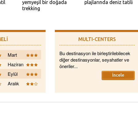
til
yemyeşil bir doğada
plajlarında deniz tatili
trekking
ELİ
MULTI-CENTERS
Bu destinasyon ile birleştirilebilecek
Mart
diğer destinasyonlar, seyahatler ve
Haziran
öneriler...
Eylül
İncele
Aralık