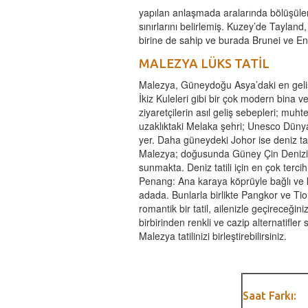
yapılan anlaşmada aralarında bölüşü
sınırlarını belirlemiş. Kuzey’de Tayla
birine de sahip ve burada Brunei ve 
MALEZYA LÜKS TATİL
Malezya, Güneydoğu Asya’daki en geliş
İkiz Kuleleri gibi bir çok modern bina v
ziyaretçilerin asıl geliş sebepleri; muh
uzaklıktaki Melaka şehri; Unesco Dünya 
yer. Daha güneydeki Johor ise deniz tati
Malezya; doğusunda Güney Çin Denizi, k
sunmakta. Deniz tatili için en çok terci
Penang: Ana karaya köprüyle bağlı ve
adada. Bunlarla birlikte Pangkor ve Ti
romantik bir tatil, ailenizle geçireceğini
birbirinden renkli ve cazip alternatifl
Malezya tatilinizi birleştirebilirsiniz.
Saat Farkı: