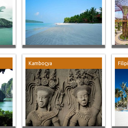
Kamboçya
Filip