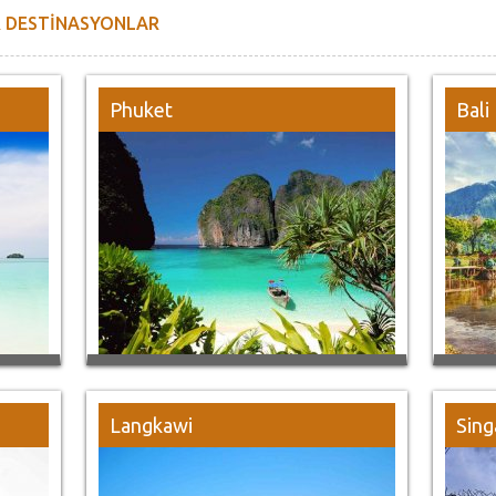
R DESTİNASYONLAR
Phuket
Bali
Langkawi
Sing