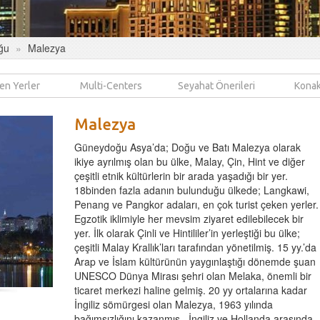
ğu
Malezya
en Yerler
Multi-Centers
Seyahat Önerileri
Konak
Malezya
Güneydoğu Asya’da; Doğu ve Batı Malezya olarak
ikiye ayrılmış olan bu ülke, Malay, Çin, Hint ve diğer
çeşitli etnik kültürlerin bir arada yaşadığı bir yer.
18binden fazla adanın bulunduğu ülkede; Langkawi,
Penang ve Pangkor adaları, en çok turist çeken yerler.
Egzotik iklimiyle her mevsim ziyaret edilebilecek bir
yer. İlk olarak Çinli ve Hintililer’in yerleştiği bu ülke;
çeşitli Malay Krallık’ları tarafından yönetilmiş. 15 yy.’da
Arap ve İslam kültürünün yaygınlaştığı dönemde şuan
UNESCO Dünya Mirası şehri olan Melaka, önemli bir
ticaret merkezi haline gelmiş. 20 yy ortalarına kadar
İngiliz sömürgesi olan Malezya, 1963 yılında
bağımsızlığını kazanmış.
İngiliz ve Hollanda arasında