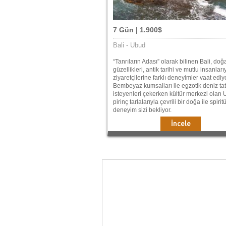
7 Gün | 1.900$
Bali - Ubud
“Tanrıların Adası” olarak bilinen Bali, doğ
güzellikleri, antik tarihi ve mutlu insanları
ziyaretçilerine farklı deneyimler vaat ediyo
Bembeyaz kumsalları ile egzotik deniz tat
isteyenleri çekerken kültür merkezi olan
pirinç tarlalarıyla çevrili bir doğa ile spiritü
deneyim sizi bekliyor.
İncele