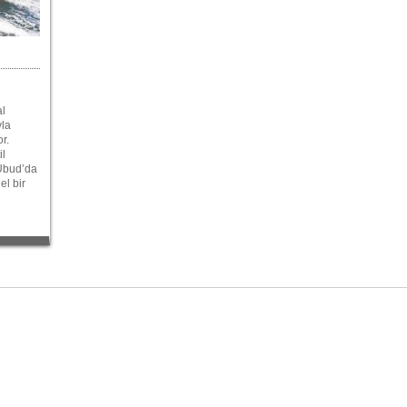
al
yla
r.
il
 Ubud’da
el bir