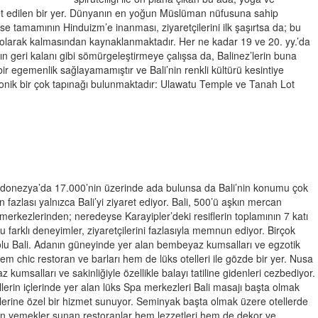
başka kimselere güvenmem :
ret edilen bir yer. Dünyanın en yoğun Müslüman nüfusuna sahip
 tamamının Hinduizm’e inanması, ziyaretçilerini ilk şaşırtsa da; bu
olarak kalmasından kaynaklanmaktadır. Her ne kadar 19 ve 20. yy.’da
n geri kalanı gibi sömürgeleştirmeye çalışsa da, Balinez’lerin buna
 bir egemenlik sağlayamamıştır ve Bali’nin renkli kültürü kesintiye
konik bir çok tapınağı bulunmaktadır: Ulawatu Temple ve Tanah Lot
.
donezya’da 17.000’nin üzerinde ada bulunsa da Bali’nin konumu çok
n fazlası yalnızca Bali’yi ziyaret ediyor. Bali, 500’ü aşkın mercan
merkezlerinden; neredeyse Karayipler’deki resiflerin toplamının 7 katı
 farklı deneyimler, ziyaretçilerini fazlasıyla memnun ediyor. Birçok
olu Bali. Adanın güneyinde yer alan bembeyaz kumsalları ve egzotik
em chic restoran ve barları hem de lüks otelleri ile gözde bir yer. Nusa
msalları ve sakinliğiyle özellikle balayı tatiline gidenleri cezbediyor.
llerin içlerinde yer alan lüks Spa merkezleri Bali masajı başta olmak
rlerine özel bir hizmet sunuyor. Seminyak başta olmak üzere otellerde
on yemekler sunan restoranlar hem lezzetleri hem de dekor ve