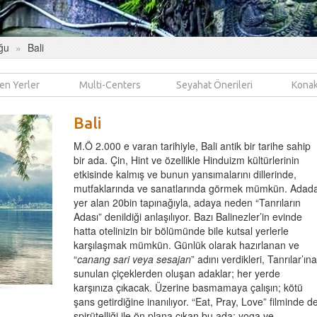
ğu
Bali
en Yerler
Multi-Centers
Seyahat Önerileri
Konak
Bali
Gizem Apak
M.Ö 2.000 e varan tarihiyle, Bali antik bir tarihe sahip
Product Manager
bir ada. Çin, Hint ve özellikle Hinduizm kültürlerinin
etkisinde kalmış ve bunun yansımalarını dillerinde,
mutfaklarında ve sanatlarında görmek mümkün. Adad
BALİ - Ekim 2022 B
yer alan 20bin tapınağıyla, adaya neden
“Tanrıların
programımız için Pu
Adası” denildiği anlaşılıyor. Bazı Balinezler’in evinde
güvendik, iyi ki de öyle yap
türlü soru, talep ve ricaya 
hatta otelinizin bir bölümünde bile kutsal yerlerle
olumlu yaklaşarak bizi sons
karşılaşmak mümkün. Günlük olarak hazırlanan ve
ettiler. Puravida ekibine ço
“
canang sari veya sesajan
” adını verdikleri, Tanrılar’ına
teşekkürler; daha balayına
sunulan çiçeklerden oluşan adaklar; her yerde
tüm planlama aşamasında b
karşınıza çıkacak. Üzerine basmamaya çalışın; kötü
balayı heyecanını yaşattıla
şans getirdiğine inanılıyor. “Eat, Pray, Love” filminde d
sonra uzak destinasyon tatill
spirütelliği ile ön plana çıkan bu ada; yoga ve