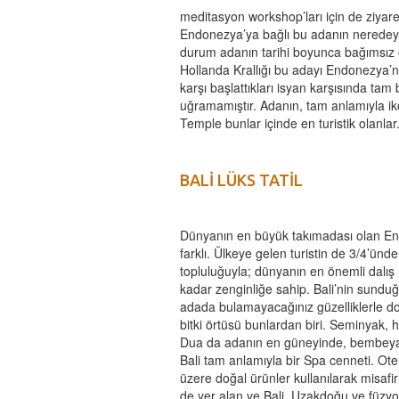
meditasyon workshop’ları için de ziya
Endonezya’ya bağlı bu adanın neredeyse
durum adanın tarihi boyunca bağımsız 
Hollanda Krallığı bu adayı Endonezya’nı
karşı başlattıkları isyan karşısında tam
uğramamıştır. Adanın, tam anlamıyla i
Temple bunlar içinde en turistik olanlar
BALİ LÜKS TATİL
Dünyanın en büyük takımadası olan En
farklı. Ülkeye gelen turistin de 3/4’ünde
topluluğuyla; dünyanın en önemli dalış 
kadar zenginliğe sahip. Bali’nin sunduğu
adada bulamayacağınız güzelliklerle d
bitki örtüsü bunlardan biri. Seminyak, h
Dua da adanın en güneyinde, bembeyaz ku
Bali tam anlamıyla bir Spa cenneti. Ote
üzere doğal ürünler kullanılarak misafi
de yer alan ve Bali, Uzakdoğu ve füzy