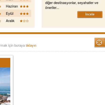
diğer destinasyonlar, seyahatler ve
Haziran
öneriler...
Eylül
İncele
Aralık
urmak için buraya
tıklayın