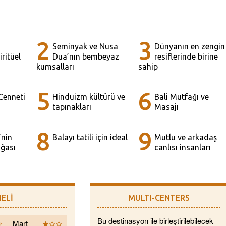
2
3
Seminyak ve Nusa
Dünyanın en zengin
ritüel
Dua’nın bembeyaz
resiflerinde birine
kumsalları
sahip
5
6
 Cenneti
Hinduizm kültürü ve
Bali Mutfağı ve
tapınakları
Masajı
8
9
’nin
Balayı tatili için ideal
Mutlu ve arkadaş
ğası
canlısı insanları
ELİ
MULTI-CENTERS
Bu destinasyon ile birleştirilebilecek
Mart