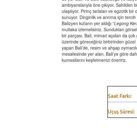
ambiyanslarıyla öne çıkıyor. Sahilden b
ulaşılıyor. Pirinç tarlaları ve egzotik b
sunuyor. Dinginlik ve arınma için terci
Balizyen kızların yer aldığı “
Legong Ker
mutlaka izlemelisiniz. Sundukları görse
bir parçası. Bali, mimari açıdan da ço
üzerinde göreceğiniz birbirinden güzel 
yapan Bali’de, resim ve ahşap oymacılığ
mesafesinde yer alan, Bali’ye göre dah
kumsallarını keşfetmenizi öneririz.
Saat Farkı:
Uçuş Süresi: