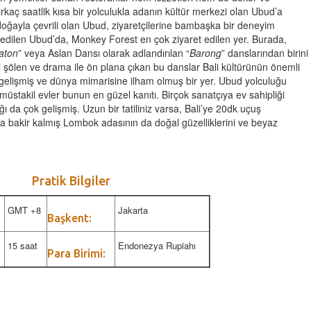
irkaç saatlik kısa bir yolculukla adanın kültür merkezi olan Ubud’a
ir doğayla çevrili olan Ubud, ziyaretçilerine bambaşka bir deneyim
h edilen Ubud’da, Monkey Forest en çok ziyaret edilen yer. Burada,
aton
” veya Aslan Dansı olarak adlandırılan “
Barong
” danslarından birini
l şölen ve drama ile ön plana çıkan bu danslar Bali kültürünün önemli
k gelişmiş ve dünya mimarisine ilham olmuş bir yer. Ubud yolculuğu
müstakil evler bunun en güzel kanıtı. Birçok sanatçıya ev sahipliği
ı da çok gelişmiş. Uzun bir tatiliniz varsa, Bali’ye 20dk uçuş
a bakir kalmış Lombok adasının da doğal güzelliklerini ve beyaz
Pratik Bilgiler
GMT +8
Jakarta
Başkent:
15 saat
Endonezya Rupiahı
Para Birimi: