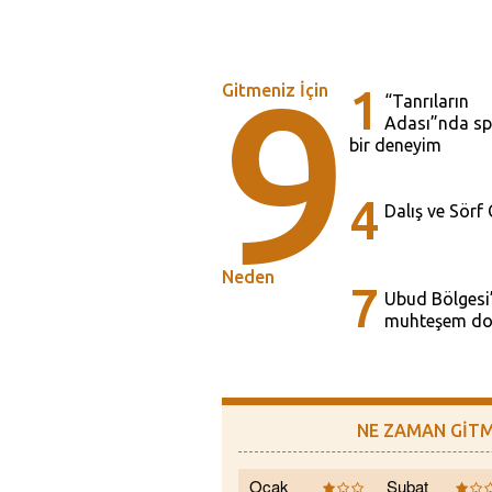
9
Gitmeniz İçin
1
“Tanrıların
Adası”nda spi
bir deneyim
4
Dalış ve Sörf
Neden
7
Ubud Bölgesi
muhteşem do
NE ZAMAN GİTM
Ocak
Şubat