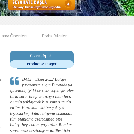
lama Önerileri
Pratik Bilgiler
Cagri Arslan
Robotik Mühendisi
a
alayı
BALI - Haziran 2019 Genel
ravida'ya
manada tur şirketlerine karşı
mışız. Her
mesafeli olsak da tavsiye üzerine
inanılmaz
eşimle beraber Bali seyahatimiz için
uz mutlu
iyi ki Puravida’yı seçtik diyebilirim.
k çok
Havaalanı transferine bindiğimiz
 çıkmadan
andan itibaren kafamızdaki
ize
tedirginliklerin gidip dünyanın hiç
r. Bundan
bilmediğimiz bir noktasında dahi
e
eri için
rahatça tatil yapabilme fırsatını